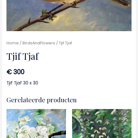
Home
/
BirdsAndFlowers
/ Tjif Tjaf
Tjif Tjaf
€
300
Tjif Tjaf 30 x 30
Gerelateerde producten